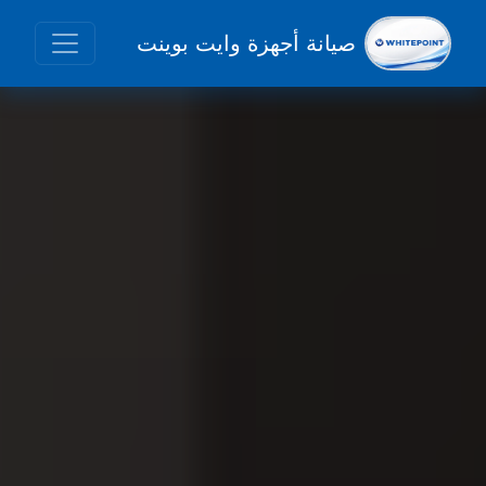
صيانة أجهزة وايت بوينت